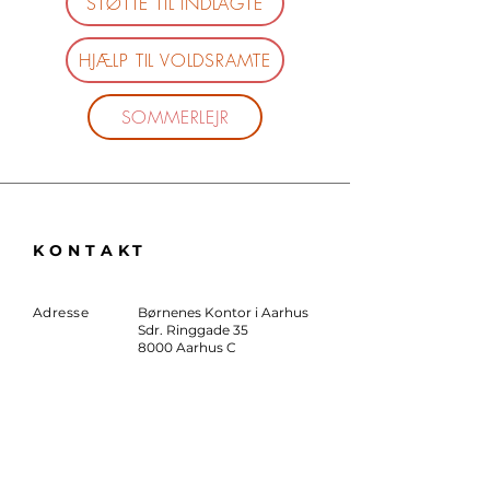
STØTTE TIL INDLAGTE
HJÆLP TIL VOLDSRAMTE
SOMMERLEJR
KONTAKT
Adresse
Børnenes Kontor i Aarhus
Sdr. Ringgade 35
8000 Aarhus C
Tel:
51 29 69 62
Email
aarhus@bornenes-
kontor.dk